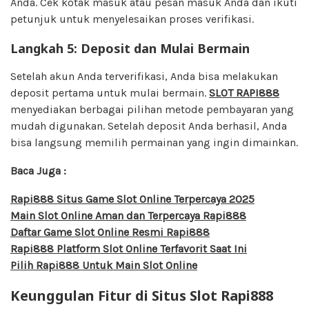
Anda. Cek kotak masuk atau pesan masuk Anda dan ikuti
petunjuk untuk menyelesaikan proses verifikasi.
Langkah 5: Deposit dan Mulai Bermain
Setelah akun Anda terverifikasi, Anda bisa melakukan
deposit pertama untuk mulai bermain.
SLOT RAPI888
menyediakan berbagai pilihan metode pembayaran yang
mudah digunakan. Setelah deposit Anda berhasil, Anda
bisa langsung memilih permainan yang ingin dimainkan.
Baca Juga :
Rapi888 Situs Game Slot Online Terpercaya 2025
Main Slot Online Aman dan Terpercaya Rapi888
Daftar Game Slot Online Resmi Rapi888
Rapi888 Platform Slot Online Terfavorit Saat Ini
Pilih Rapi888 Untuk Main Slot Online
Keunggulan Fitur di Situs Slot Rapi888