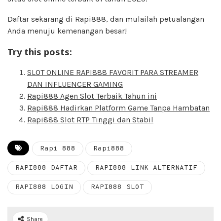
Daftar sekarang di Rapi888, dan mulailah petualangan
Anda menuju kemenangan besar!
Try this posts:
SLOT ONLINE RAPI888 FAVORIT PARA STREAMER
DAN INFLUENCER GAMING
Rapi888 Agen Slot Terbaik Tahun ini
Rapi888 Hadirkan Platform Game Tanpa Hambatan
Rapi888 Slot RTP Tinggi dan Stabil
Rapi 888
Rapi888
RAPI888 DAFTAR
RAPI888 LINK ALTERNATIF
RAPI888 LOGIN
RAPI888 SLOT
Share