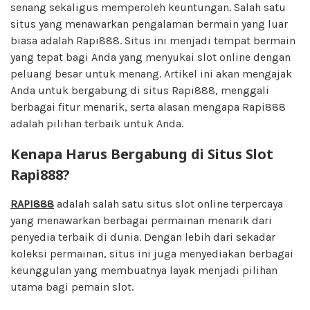
senang sekaligus memperoleh keuntungan. Salah satu
situs yang menawarkan pengalaman bermain yang luar
biasa adalah Rapi888. Situs ini menjadi tempat bermain
yang tepat bagi Anda yang menyukai slot online dengan
peluang besar untuk menang. Artikel ini akan mengajak
Anda untuk bergabung di situs Rapi888, menggali
berbagai fitur menarik, serta alasan mengapa Rapi888
adalah pilihan terbaik untuk Anda.
Kenapa Harus Bergabung di Situs Slot
Rapi888?
RAPI888
adalah salah satu situs slot online terpercaya
yang menawarkan berbagai permainan menarik dari
penyedia terbaik di dunia. Dengan lebih dari sekadar
koleksi permainan, situs ini juga menyediakan berbagai
keunggulan yang membuatnya layak menjadi pilihan
utama bagi pemain slot.