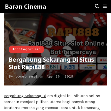
Baran Cinema
Uncategorized
Bergabung Sekarang Di Situs
Slot Rapi888
By
poswp rapi
on
Apr 29, 2025
Bergabung Sekarang Di
era digital ini, hiburan online
semakin menjadi pilihan utama bagi banyak orang,
terutama mereka yang mencari cara untuk bersenang-