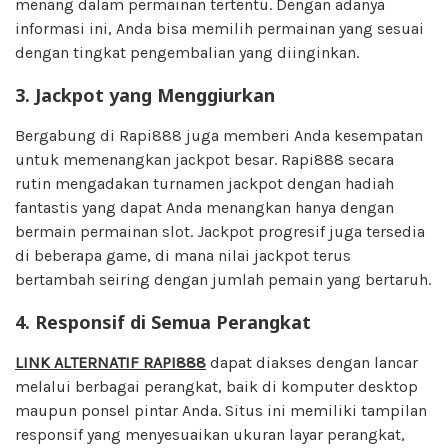
menang dalam permainan tertentu. Dengan adanya
informasi ini, Anda bisa memilih permainan yang sesuai
dengan tingkat pengembalian yang diinginkan.
3. Jackpot yang Menggiurkan
Bergabung di Rapi888 juga memberi Anda kesempatan
untuk memenangkan jackpot besar. Rapi888 secara
rutin mengadakan turnamen jackpot dengan hadiah
fantastis yang dapat Anda menangkan hanya dengan
bermain permainan slot. Jackpot progresif juga tersedia
di beberapa game, di mana nilai jackpot terus
bertambah seiring dengan jumlah pemain yang bertaruh.
4. Responsif di Semua Perangkat
LINK ALTERNATIF RAPI888
dapat diakses dengan lancar
melalui berbagai perangkat, baik di komputer desktop
maupun ponsel pintar Anda. Situs ini memiliki tampilan
responsif yang menyesuaikan ukuran layar perangkat,