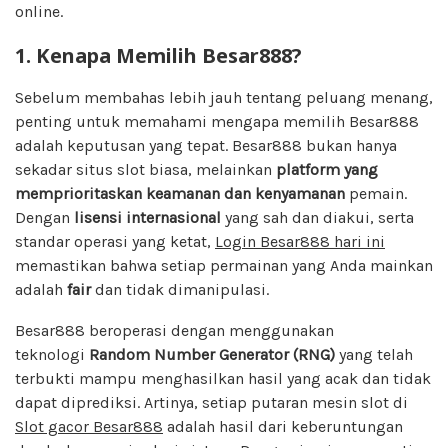
online.
1. Kenapa Memilih Besar888?
Sebelum membahas lebih jauh tentang peluang menang,
penting untuk memahami mengapa memilih Besar888
adalah keputusan yang tepat. Besar888 bukan hanya
sekadar situs slot biasa, melainkan
platform yang
memprioritaskan keamanan dan kenyamanan
pemain.
Dengan
lisensi internasional
yang sah dan diakui, serta
standar operasi yang ketat,
Login Besar888 hari ini
memastikan bahwa setiap permainan yang Anda mainkan
adalah
fair
dan tidak dimanipulasi.
Besar888 beroperasi dengan menggunakan
teknologi
Random Number Generator (RNG)
yang telah
terbukti mampu menghasilkan hasil yang acak dan tidak
dapat diprediksi. Artinya, setiap putaran mesin slot di
Slot gacor Besar888
adalah hasil dari keberuntungan