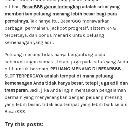
pilihan,
Besar888 game terlengkap
adalah situs yang
memberikan peluang menang lebih besar bagi para
pemainnya
. Tak hanya itu, Besar888 menawarkan
berbagai permainan, jackpot progresif, sistem RNG
terpercaya, dan bonus menarik untuk peluang
kemenangan yang adil.
Peluang menang tidak hanya bergantung pada
keberuntungan semata, tetapi juga pada situs yang Anda
pilih untuk bermain.
PELUANG MENANG DI BESAR888
SLOT TERPERCAYA
adalah tempat di mana peluang
kemenangan Anda tidak hanya besar, tetapi juga adil dan
transparan
. Jadi, jika Anda ingin merasakan pengalaman
bermain yang menyenangkan dengan peluang menang
yang lebih besar, tidak ada tempat yang lebih baik selain
Besar888.
Try this posts: