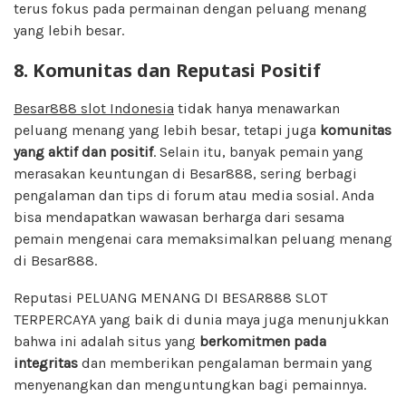
terus fokus pada permainan dengan peluang menang
yang lebih besar.
8. Komunitas dan Reputasi Positif
Besar888 slot Indonesia
tidak hanya menawarkan
peluang menang yang lebih besar, tetapi juga
komunitas
yang aktif dan positif
. Selain itu, banyak pemain yang
merasakan keuntungan di Besar888, sering berbagi
pengalaman dan tips di forum atau media sosial. Anda
bisa mendapatkan wawasan berharga dari sesama
pemain mengenai cara memaksimalkan peluang menang
di Besar888.
Reputasi PELUANG MENANG DI BESAR888 SLOT
TERPERCAYA yang baik di dunia maya juga menunjukkan
bahwa ini adalah situs yang
berkomitmen pada
integritas
dan memberikan pengalaman bermain yang
menyenangkan dan menguntungkan bagi pemainnya.