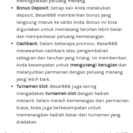
meningkatkan peluang menang.
Bonus Deposit
: Setiap kali Anda melakukan
deposit, Besar888 memberikan bonus yang
langsung masuk ke saldo Anda. Bonus ini bisa
digunakan untuk memasang taruhan lebih besar
dan memperbesar peluang kemenangan.
Cashback
: Dalam beberapa promosi, Besar888
menawarkan cashback atau pengembalian
sebagian dari taruhan yang hilang. Ini memberikan
Anda kesempatan untuk
mengurangi kerugian
dan
melanjutkan permainan dengan peluang menang
yang lebih baik.
Turnamen Slot
: Besar888 juga sering
mengadakan
turnamen slot
dengan hadiah
menarik. Selain meraih kemenangan dari permainan
biasa, Anda juga berkesempatan untuk
memenangkan hadiah besar dari turnamen yang
diadakan.