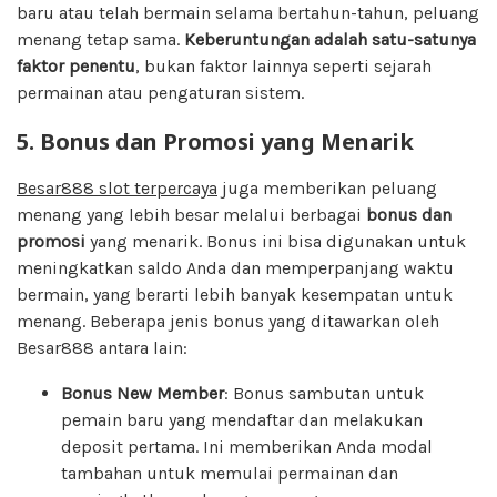
baru atau telah bermain selama bertahun-tahun, peluang
menang tetap sama.
Keberuntungan adalah satu-satunya
faktor penentu
, bukan faktor lainnya seperti sejarah
permainan atau pengaturan sistem.
5. Bonus dan Promosi yang Menarik
Besar888 slot terpercaya
juga memberikan peluang
menang yang lebih besar melalui berbagai
bonus dan
promosi
yang menarik. Bonus ini bisa digunakan untuk
meningkatkan saldo Anda dan memperpanjang waktu
bermain, yang berarti lebih banyak kesempatan untuk
menang. Beberapa jenis bonus yang ditawarkan oleh
Besar888 antara lain:
Bonus New Member
: Bonus sambutan untuk
pemain baru yang mendaftar dan melakukan
deposit pertama. Ini memberikan Anda modal
tambahan untuk memulai permainan dan