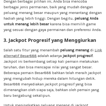
Dengan berbagai pilihan ini, Anda bisa mencoba
berbagai jenis permainan, baik yang mudah dengan
peluang menang besar maupun yang menantang dengan
hadiah yang lebih tinggi. Dengan begitu,
peluang Anda
untuk menang lebih besar
karena bisa memilih game
yang sesuai dengan gaya permainan dan preferensi Anda.
3. Jackpot Progresif yang Menggiurkan
Salah satu fitur yang menambah
peluang menang
di
Link
alternatif Besar888
adalah adanya
jackpot progresif
.
Jackpot ini berkembang setiap kali pemain melakukan
taruhan, dan bisa mencapai nilai yang sangat besar.
Beberapa pemain Besar888 bahkan telah meraih jackpot
yang mengubah hidup mereka dalam hitungan detik.
Besar888 menyediakan jackpot progresif yang bisa
dimenangkan oleh siapa saja, bahkan oleh pemain yang
baru bergabung sekalipun.
Untuk meningkatkan peluang menang di jackpot