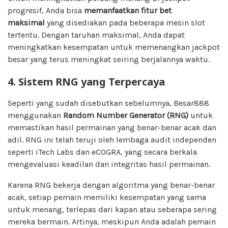
progresif, Anda bisa
memanfaatkan fitur bet
maksimal
yang disediakan pada beberapa mesin slot
tertentu. Dengan taruhan maksimal, Anda dapat
meningkatkan kesempatan untuk memenangkan jackpot
besar yang terus meningkat seiring berjalannya waktu.
4. Sistem RNG yang Terpercaya
Seperti yang sudah disebutkan sebelumnya, Besar888
menggunakan
Random Number Generator (RNG)
untuk
memastikan hasil permainan yang benar-benar acak dan
adil. RNG ini telah teruji oleh lembaga audit independen
seperti iTech Labs dan eCOGRA, yang secara berkala
mengevaluasi keadilan dan integritas hasil permainan.
Karena RNG bekerja dengan algoritma yang benar-benar
acak, setiap pemain memiliki kesempatan yang sama
untuk menang, terlepas dari kapan atau seberapa sering
mereka bermain. Artinya, meskipun Anda adalah pemain