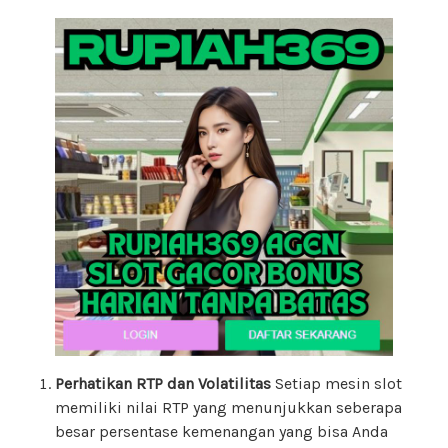
Perhatikan RTP dan Volatilitas
Setiap mesin slot
memiliki nilai RTP yang menunjukkan seberapa
besar persentase kemenangan yang bisa Anda