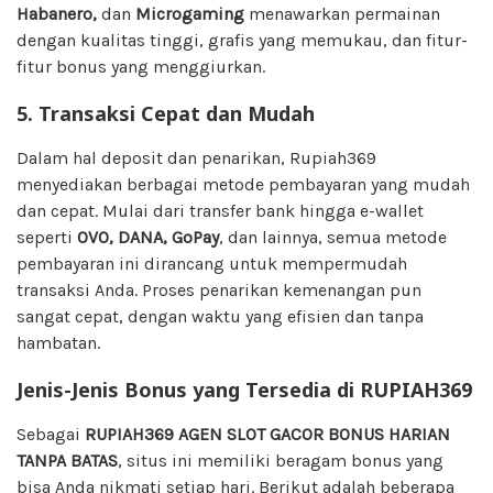
Habanero,
dan
Microgaming
menawarkan permainan
dengan kualitas tinggi, grafis yang memukau, dan fitur-
fitur bonus yang menggiurkan.
5.
Transaksi Cepat dan Mudah
Dalam hal deposit dan penarikan, Rupiah369
menyediakan berbagai metode pembayaran yang mudah
dan cepat. Mulai dari transfer bank hingga e-wallet
seperti
OVO, DANA, GoPay
, dan lainnya, semua metode
pembayaran ini dirancang untuk mempermudah
transaksi Anda. Proses penarikan kemenangan pun
sangat cepat, dengan waktu yang efisien dan tanpa
hambatan.
Jenis-Jenis Bonus yang Tersedia di RUPIAH369
Sebagai
RUPIAH369 AGEN SLOT GACOR BONUS HARIAN
TANPA BATAS
, situs ini memiliki beragam bonus yang
bisa Anda nikmati setiap hari. Berikut adalah beberapa