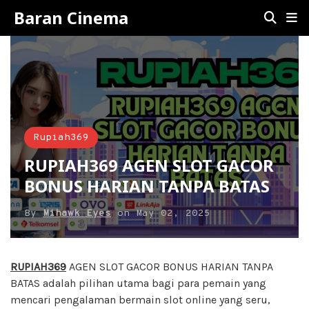
Baran Cinema
Rupiah369
RUPIAH369 AGEN SLOT GACOR
BONUS HARIAN TANPA BATAS
By
Mihawk Eyes
on
May 02, 2025
RUPIAH369
AGEN SLOT GACOR BONUS HARIAN TANPA
BATAS adalah pilihan utama bagi para pemain yang
mencari pengalaman bermain slot online yang seru,