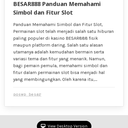
BESAR888 Panduan Memahami
Simbol dan Fitur Slot
Panduan Memahami Simbol dan Fitur Slot,
Permainan slot telah menjadi salah satu hiburan
paling populer di kasino BESAR888 fisik
maupun platform daring. Salah satu alasan
utamanya adalah kemudahan bermain serta
variasi tema dan fitur yang menarik. Namun,
bagi pemain pemula, memahami simbol dan
fitur dalam permainan slot bisa menjadi hal
yang membingungkan. Oleh karena itu,…
poswp besar
View Desktop Version