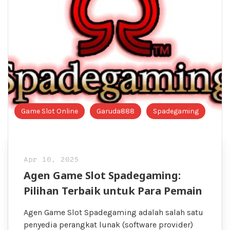
Game Slot Online
Garuda888
Spadegaming
Apr 10, 2025
Agen Game Slot Spadegaming:
Pilihan Terbaik untuk Para Pemain
Agen Game Slot Spadegaming adalah salah satu
penyedia perangkat lunak (software provider)