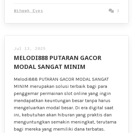
Mihawk Eyes
3
Jul 13, 2025
MELODI888 PUTARAN GACOR
MODAL SANGAT MINIM
Melodi888 PUTARAN GACOR MODAL SANGAT
MINIM merupakan solusi terbaik bagi para
penggemar permainan slot online yang ingin
mendapatkan keuntungan besar tanpa harus
mengeluarkan modal besar. Di era digital saat
ini, kebutuhan akan hiburan yang praktis dan
menguntungkan semakin meningkat, terutama
bagi mereka yang memiliki dana terbatas.