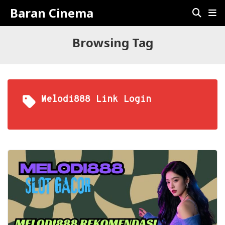
Baran Cinema
Browsing Tag
Melodi888 Link Login