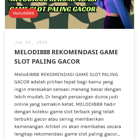
Melodi888
Jun 25, 2025
MELODI888 REKOMENDASI GAME
SLOT PALING GACOR
Melodi888 REKOMENDASI GAME SLOT PALING
GACOR adalah pilihan tepat bagi kamu yang
ingin merasakan sensasi menang besar dengan
lebih mudah. Di tengah persaingan dunia judi
online yang semakin ketat, MELODI888 hadir
dengan koleksi game slot terbaik yang telah
terbukti gacor atau sering memberikan
kemenangan. Artikel ini akan membahas secara
lengkap rekomendasi game slot paling gacor…