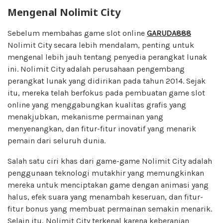
Mengenal Nolimit City
Sebelum membahas game slot online
GARUDA888
Nolimit City secara lebih mendalam, penting untuk
mengenal lebih jauh tentang penyedia perangkat lunak
ini. Nolimit City adalah perusahaan pengembang
perangkat lunak yang didirikan pada tahun 2014. Sejak
itu, mereka telah berfokus pada pembuatan game slot
online yang menggabungkan kualitas grafis yang
menakjubkan, mekanisme permainan yang
menyenangkan, dan fitur-fitur inovatif yang menarik
pemain dari seluruh dunia.
Salah satu ciri khas dari game-game Nolimit City adalah
penggunaan teknologi mutakhir yang memungkinkan
mereka untuk menciptakan game dengan animasi yang
halus, efek suara yang menambah keseruan, dan fitur-
fitur bonus yang membuat permainan semakin menarik.
Selain itu, Nolimit City terkenal karena keberanian