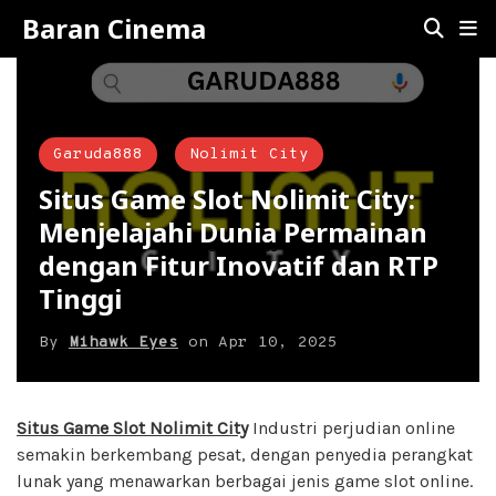
Baran Cinema
Garuda888
Nolimit City
Situs Game Slot Nolimit City:
Menjelajahi Dunia Permainan
dengan Fitur Inovatif dan RTP
Tinggi
By
Mihawk Eyes
on
Apr 10, 2025
Situs Game Slot Nolimit City
Industri perjudian online
semakin berkembang pesat, dengan penyedia perangkat
lunak yang menawarkan berbagai jenis game slot online.