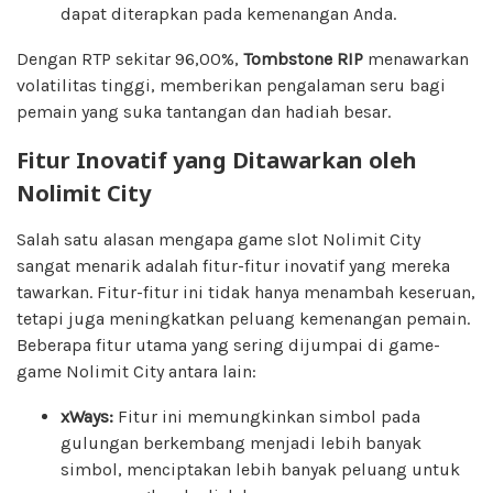
dapat diterapkan pada kemenangan Anda.
Dengan RTP sekitar 96,00%,
Tombstone RIP
menawarkan
volatilitas tinggi, memberikan pengalaman seru bagi
pemain yang suka tantangan dan hadiah besar.
Fitur Inovatif yang Ditawarkan oleh
Nolimit City
Salah satu alasan mengapa game slot Nolimit City
sangat menarik adalah fitur-fitur inovatif yang mereka
tawarkan. Fitur-fitur ini tidak hanya menambah keseruan,
tetapi juga meningkatkan peluang kemenangan pemain.
Beberapa fitur utama yang sering dijumpai di game-
game Nolimit City antara lain:
xWays:
Fitur ini memungkinkan simbol pada
gulungan berkembang menjadi lebih banyak
simbol, menciptakan lebih banyak peluang untuk