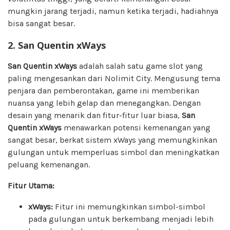
mungkin jarang terjadi, namun ketika terjadi, hadiahnya
bisa sangat besar.
2.
San Quentin xWays
San Quentin xWays
adalah salah satu game slot yang
paling mengesankan dari Nolimit City. Mengusung tema
penjara dan pemberontakan, game ini memberikan
nuansa yang lebih gelap dan menegangkan. Dengan
desain yang menarik dan fitur-fitur luar biasa,
San
Quentin xWays
menawarkan potensi kemenangan yang
sangat besar, berkat sistem xWays yang memungkinkan
gulungan untuk memperluas simbol dan meningkatkan
peluang kemenangan.
Fitur Utama:
xWays:
Fitur ini memungkinkan simbol-simbol
pada gulungan untuk berkembang menjadi lebih