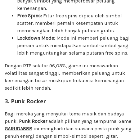
banyak simbol yang memperbesar peluang
kemenangan.
Free Spins:
Fitur free spins dipicu oleh simbol
scatter, memberi pemain kesempatan untuk
memenangkan lebih banyak putaran gratis.
Lockdown Mode:
Mode ini memberi peluang bagi
pemain untuk mendapatkan simbol-simbol yang
lebih menguntungkan selama putaran free spins.
Dengan RTP sekitar 96,03%, game ini menawarkan
volatilitas sangat tinggi, memberikan peluang untuk
kemenangan besar meskipun frekuensi kemenangan
sedikit lebih rendah.
3.
Punk Rocker
Bagi mereka yang menyukai tema musik dan budaya
punk,
Punk Rocker
adalah pilihan yang sempurna. Game
GARUDA888
ini menghadirkan suasana pesta punk yang
penuh energi dengan simbol-simbol seperti gitar,