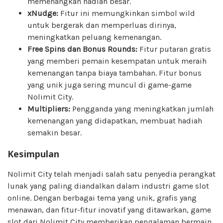
memenangkan hadiah besar.
xNudge:
Fitur ini memungkinkan simbol wild
untuk bergerak dan memperluas dirinya,
meningkatkan peluang kemenangan.
Free Spins dan Bonus Rounds:
Fitur putaran gratis
yang memberi pemain kesempatan untuk meraih
kemenangan tanpa biaya tambahan. Fitur bonus
yang unik juga sering muncul di game-game
Nolimit City.
Multipliers:
Pengganda yang meningkatkan jumlah
kemenangan yang didapatkan, membuat hadiah
semakin besar.
Kesimpulan
Nolimit City telah menjadi salah satu penyedia perangkat
lunak yang paling diandalkan dalam industri game slot
online. Dengan berbagai tema yang unik, grafis yang
menawan, dan fitur-fitur inovatif yang ditawarkan, game
slot dari Nolimit City memberikan pengalaman bermain