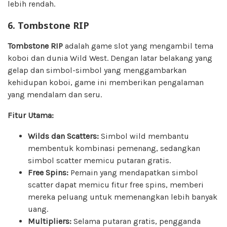
lebih rendah.
6.
Tombstone RIP
Tombstone RIP
adalah game slot yang mengambil tema
koboi dan dunia Wild West. Dengan latar belakang yang
gelap dan simbol-simbol yang menggambarkan
kehidupan koboi, game ini memberikan pengalaman
yang mendalam dan seru.
Fitur Utama:
Wilds dan Scatters:
Simbol wild membantu
membentuk kombinasi pemenang, sedangkan
simbol scatter memicu putaran gratis.
Free Spins:
Pemain yang mendapatkan simbol
scatter dapat memicu fitur free spins, memberi
mereka peluang untuk memenangkan lebih banyak
uang.
Multipliers:
Selama putaran gratis, pengganda